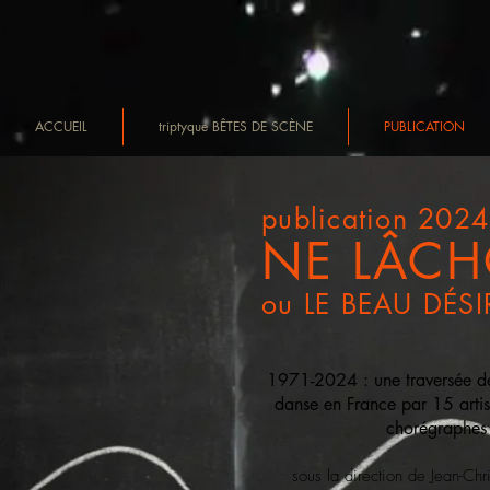
ACCUEIL
triptyque BÊTES DE SCÈNE
PUBLICATION
publication 2024
NE LÂCH
ou LE BEAU DÉS
1971-2024 : une traversée de 
danse en France par 15 artis
chorégraphes
sous la direction de Jean-Chr