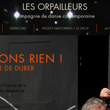
LES ORPAILLEURS
compagnie de danse contemporaine
RÉPERTOIRE
PROJETS PARTICIPATIFS / LE GRCIP
AC
ONS RIEN !
IR DE DURER
l’histoire de la
tes danseurs et
istophe Bleton