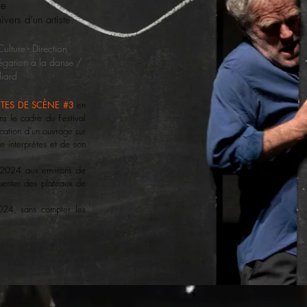
le
i
vers d’un artiste.
ulture - Direction
légation à la danse /
liard
ÊTES DE SCÈNE #3
en
 le cadre du Festival
cation d’un ouvrage sur
e interprètes et de son
n 2024 aux environs de
penter des plateaux de
024, sans compter les