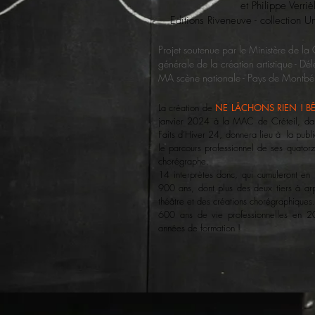
et Philippe Verriè
Editions Riveneuve - collection Un
Projet soutenue par le Ministère de la C
générale de la création artistique - Dé
MA scène nationale - Pays de Montbé
La création de
NE LÂCHONS RIEN ! B
janvier
2024 à la MAC de Créteil, dans
Faits d’Hiver 24, donnera lieu à la publi
le parcours professionnel de ses quatorz
chorégraphe.
14 interprètes donc, qui cumuleront e
900 ans, dont plus des deux tiers à ar
théâtre et des créations chorégraphiques.
600 ans de vie professionnelles en 2
années de formation !